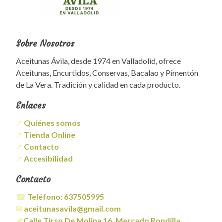
Sobre Nosotros
Aceitunas Ávila, desde 1974 en Valladolid, ofrece
Aceitunas, Encurtidos, Conservas, Bacalao y Pimentón
de La Vera. Tradición y calidad en cada producto.
Enlaces
↗
Quiénes somos
↗
Tienda Online
↗
Contacto
↗
Accesibilidad
Contacto
☎
Teléfono:
637505995
✉
aceitunasavila@gmail.com
🖈
Calle Tirso De Molina 16. Mercado Rondilla.