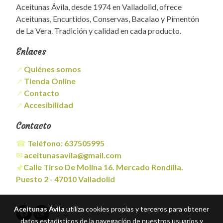
Aceitunas Ávila, desde 1974 en Valladolid, ofrece
Aceitunas, Encurtidos, Conservas, Bacalao y Pimentón
de La Vera. Tradición y calidad en cada producto.
Enlaces
↗
Quiénes somos
↗
Tienda Online
↗
Contacto
↗
Accesibilidad
Contacto
☎
Teléfono:
637505995
✉
aceitunasavila@gmail.com
🖈
Calle Tirso De Molina 16. Mercado Rondilla.
Puesto 2 - 47010 Valladolid
Aceitunas Ávila
utiliza cookies propias y terceros para obtener
datos estadísticos de la navegación de nuestros usuarios y