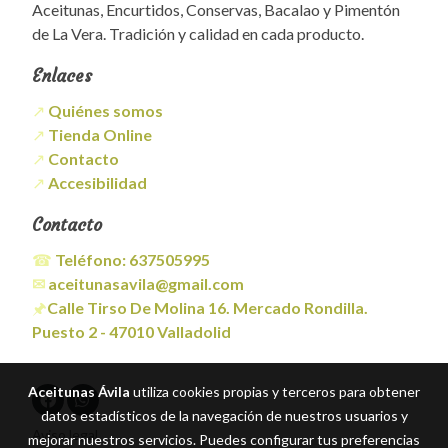
Aceitunas, Encurtidos, Conservas, Bacalao y Pimentón
de La Vera. Tradición y calidad en cada producto.
Enlaces
↗
Quiénes somos
↗
Tienda Online
↗
Contacto
↗
Accesibilidad
Contacto
☎
Teléfono:
637505995
✉
aceitunasavila@gmail.com
🖈
Calle Tirso De Molina 16. Mercado Rondilla.
Puesto 2 - 47010 Valladolid
Aceitunas Ávila
utiliza cookies propias y terceros para obtener
datos estadísticos de la navegación de nuestros usuarios y
Aviso legal
mejorar nuestros servicios. Puedes configurar tus preferencias