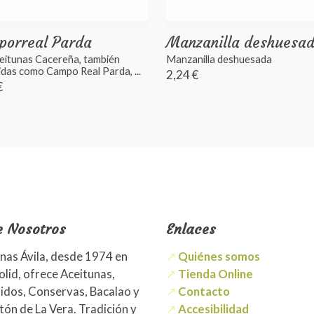
porreal Parda
Manzanilla deshuesa
eitunas Cacereña, también
Manzanilla deshuesada
das como Campo Real Parda, ...
2,24 €
€
e Nosotros
Enlaces
nas Ávila, desde 1974 en
↗
Quiénes somos
olid, ofrece Aceitunas,
↗
Tienda Online
idos, Conservas, Bacalao y
↗
Contacto
ón de La Vera. Tradición y
↗
Accesibilidad