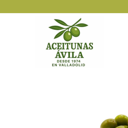
Tienda Online
Camporreal verde