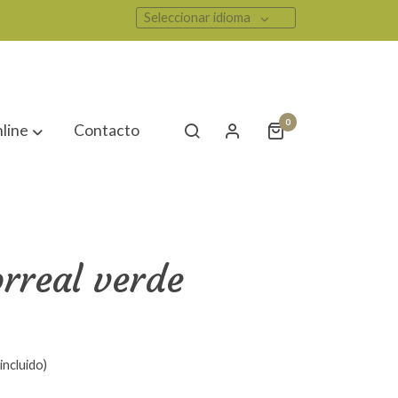
Seleccionar idioma
0
line
Contacto
rreal verde
incluido)