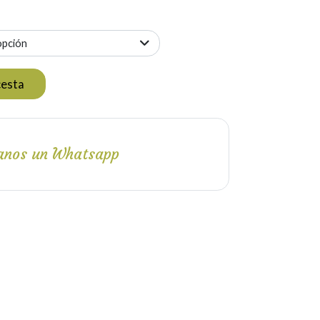
opción
cesta
anos un Whatsapp