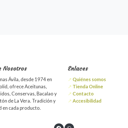
e Nosotros
Enlaces
nas Ávila, desde 1974 en
↗
Quiénes somos
olid, ofrece Aceitunas,
↗
Tienda Online
idos, Conservas, Bacalao y
↗
Contacto
ón de La Vera. Tradición y
↗
Accesibilidad
d en cada producto.