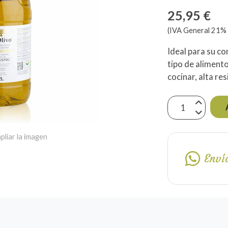
25,95 €
(IVA General 21% 
Ideal para su c
tipo de aliment
cocinar, alta re
pliar la imagen
Enví