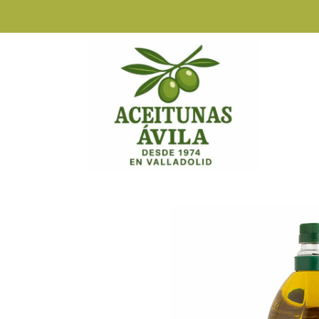
Tienda Online
Aceite de oliva virgen ext